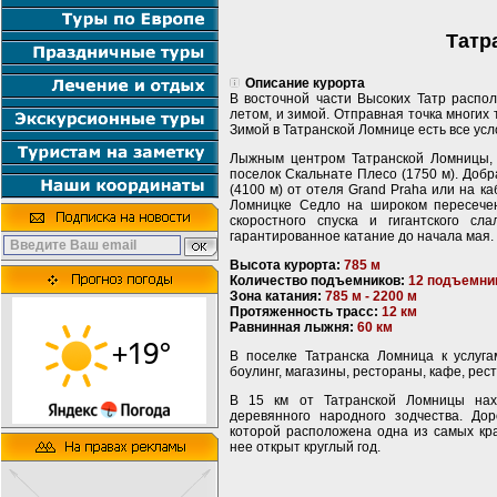
Татр
Описание курорта
В восточной части Высоких Татр распо
летом, и зимой. Отправная точка многих 
Зимой в Татранской Ломнице есть все усл
Лыжным центром Татранской Ломницы,
поселок Скальнате Плесо (1750 м). Добр
(4100 м) от отеля Grand Praha или на к
Ломницке Седло на широком пересече
скоростного спуска и гигантского с
гарантированное катание до начала мая.
Высота курорта:
785 м
Количество подъемников:
12 подъемни
Зона катания:
785 м - 2200 м
Протяженность трасс:
12 км
Равнинная лыжня:
60 км
В поселке Татранска Ломница к услуг
боулинг, магазины, рестораны, кафе, рес
В 15 км от Татранской Ломницы нах
деревянного народного зодчества. Дор
которой расположена одна из самых кра
нее открыт круглый год.