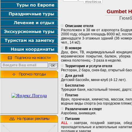
Gumbet H
Гюмб
Описание отеля
Расположен в 38 км от аэропорта Бодрум
2000 году, общая площадь 8000 м2, после
двенадцати 3-этажных зданий (36 номеров
чел., 14 м2).
В номере
Душ, фен, ТВ, индивидуальный кондицион
керамическое покрытие, балкон, уборка
смена полотенец - 3 раза в неделю.
Территория и услуги отеля
Ресторан, 2 бара, снек-бар, открытый ба
Для детей
Детский бассейн, мини-клуб (4-12 лет).
Бесплатно
Турецкая баня, настольный теннис, дартс
Платно
Врач, прачечная, химчистка, массаж, пил
водные виды спорта (на городском пляже)
Развлечения и спорт
Аэробика, анимация.
Питание
ALL
- завтрак, поздний завтрак, обе
прохладительные и алкогольные напитки
полдник и закуски.