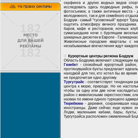
серфинга и других водных видов спор
исследовать здесь подводные рифы, п
фотосъемок, а также античные места - 
молодежного, так и для семейного отдыха
Бодрум - самый "тусовочный" курорт Тур
ощутить атмосферу вечного праздника.
баров, кафе и ресторанов, ночных клу
сумасшедшие ночи с бурлящим весельем
шикарных дискотек в Европе - Галикарна
Живописные городские кварталы с не
незабываемые впечатления ждут каждого,
Курортные центры региона Бодрум
Область Бодрума включает следующие кур
Гюмбет
- спокойный курортный район,
протянувшейся бухты предлагает идеаль
находкой для тех, кто хотел бы во врем
не предпочитая одно другому.
Тургутрайс
- соответствует тенденции р
центра к морю, природе. Но не настоль
чтобы за одну или две ночи насладитьс
район с живописными окрестностями, оли
назван по имени одного турецкого адмира
Тюркбюкю
- деревня, сохранившая наци
иностранцы. Даже сейчас еще нужно зн
Лодки, маленькие кабаки, бары, бухты
Тургутрайса расположен оживленный Бодр