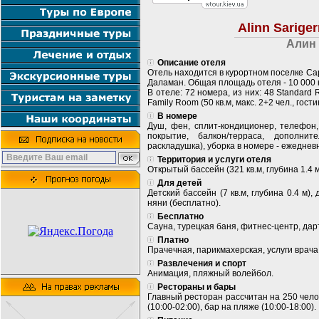
Alinn Sarige
Алин
Описание отеля
Отель находится в курортном поселке Сары
Даламан. Общая площадь отеля - 10 000 кв
В отеле: 72 номера, из них: 48 Standard R
Family Room (50 кв.м, макс. 2+2 чел., гос
В номере
Душ, фен, сплит-кондиционер, телефон,
покрытие, балкон/терраса, дополнит
раскладушка), уборка в номере - ежедневн
Территория и услуги отеля
Открытый бассейн (321 кв.м, глубина 1.4 
Для детей
Детский бассейн (7 кв.м, глубина 0.4 м),
няни (бесплатно).
Бесплатно
Сауна, турецкая баня, фитнес-центр, дар
Платно
Прачечная, парикмахерская, услуги врача
Развлечения и спорт
Анимация, пляжный волейбол.
Рестораны и бары
Главный ресторан рассчитан на 250 челов
(10:00-02:00), бар на пляже (10:00-18:00).