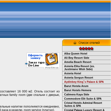
Alba Queen Hotel
Ali Bey Resort Side
Amelia Beach Resort
Asteria Elita Resort (ex.
Justiniano Wish Side)
Asteria Hotel
Asteria Sorgun Resort
Aydinbey King`s Palace & SPA
Barut Hotela Arum
Barut Hotels Hemera
 составляет 16 000 м2. Отель состоит из
Calimera Kaya Side
атных family room (две спальни с дверью,
Commodore Elit Suite & SPA
Cristal Hotels Admiral Resort
Suites & SPA
ительные напитки пополняются ежедневно,
 раза в неделю, room service (платно).
Crystal Palase Luxury Resort &