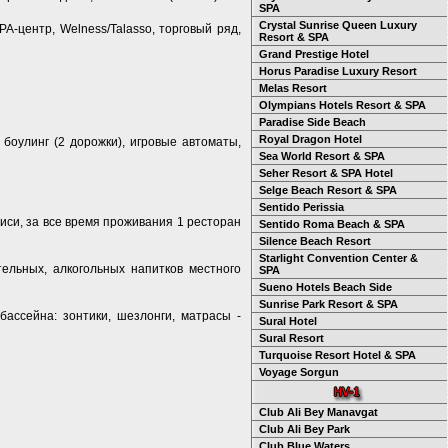
SPA
Crystal Sunrise Queen Luxury
PA-центр, Welness/Talasso, торговый ряд,
Resort & SPA
Grand Prestige Hotel
Horus Paradise Luxury Resort
Melas Resort
Olympians Hotels Resort & SPA
Paradise Side Beach
Royal Dragon Hotel
, боулинг (2 дорожки), игровые автоматы,
Sea World Resort & SPA
Seher Resort & SPA Hotel
Selge Beach Resort & SPA
Sentido Perissia
писи, за все время проживания 1 ресторан
Sentido Roma Beach & SPA
Silence Beach Resort
Starlight Convention Center &
тельных, алкогольных напитков местного
SPA
Sueno Hotels Beach Side
Sunrise Park Resort & SPA
бассейна: зонтики, шезлонги, матрасы -
Sural Hotel
Sural Resort
Turquoise Resort Hotel & SPA
Voyage Sorgun
Club Ali Bey Manavgat
Club Ali Bey Park
Club Blue Waters