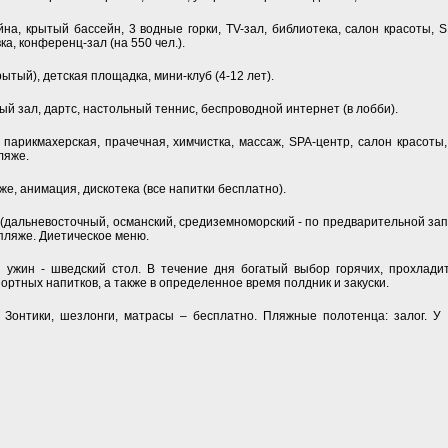
на, крытый бассейн, 3 водные горки, ТV-зал, библиотека, салон красоты, S
а, конференц-зал (на 550 чел.).
рытый), детская площадка, мини-клуб (4-12 лет).
ый зал, дартс, настольный теннис, беспроводной интернет (в лобби).
, парикмахерская, прачечная, химчистка, массаж, SPA-центр, салон красоты
ляже.
же, анимация, дискотека (все напитки бесплатно).
а (дальневосточный, османский, средиземноморский - по предварительной за
 пляже. Диетическое меню.
и ужин - шведский стол. В течение дня богатый выбор горячих, прохлади
ртных напитков, а также в определенное время полдник и закуски.
Зонтики, шезлонги, матрасы – бесплатно. Пляжные полотенца: залог. У 