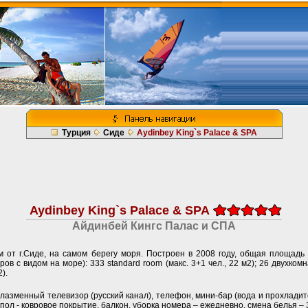
Турция
Сиде
Aydinbey King`s Palace & SPA
Aydinbey King`s Palace & SPA
Айдинбей Кингс Палас и СПА
км от г.Сиде, на самом берегу моря. Построен в 2008 году, общая площадь
ов с видом на море): 333 standard room (макс. 3+1 чел., 22 м2); 26 двухкомн
).
лазменный телевизор (русский канал), телефон, мини-бар (вода и прохлад
 пол - ковровое покрытие, балкон, уборка номера – ежедневно, смена белья – 3