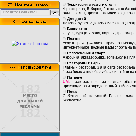
Территория и услуги отеля
4 ресторана, 5 баров, 2 открытых бассей
обмен валют, прокат автомобилей, парковк
Для детей
Детский буфет, 2 детских бассейна (1 зак
Бесплатно
Сауна, туркцкая баня, парная, тренажерн
Платно
Услуги врача (24 часа - врач по вызову)
интернет-кафе, водные виды спорта на п
Развлечения и спорт
Аэробика, аквааэробика, волейбол на пля
Рестораны и бары
Главный ресторан, 3 a la cartе ресторан
1 раз бесплатно), бар у бассейна, бар на
Питание
UAL
- завтрак, поздний завтрак, обед 
производства и определенный выбор импо
Пляж
Собственный, песчаный. Бар на пляже. 
бесплатно.