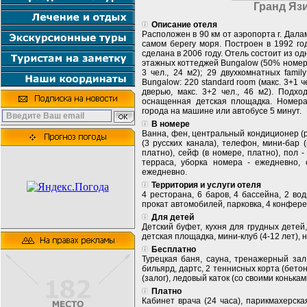
Гранд Яз
Описание отеля
Расположен в 90 км от аэропорта г. Далам
самом берегу моря. Построен в 1992 го
сделана в 2006 году. Отель состоит из од
этажных коттеджей Bungalow (50% номеров 
3 чел., 24 м2); 29 двухкомнатных famil
Bungalow: 220 standard room (макс. 3+1 ч
дверью, макс. 3+2 чел., 46 м2). Подх
оснащенная детская площадка. Номера
города на машине или автобусе 5 минут.
В номере
Ванна, фен, центральный кондиционер (р
(3 русских канала), телефон, мини-бар 
платно), сейф (в номере, платно), пол -
терраса, уборка номера - ежедневно,
ежедневно.
Территория и услуги отеля
4 ресторана, 6 баров, 4 бассейна, 2 во
прокат автомобилей, парковка, 4 конферен
Для детей
Детский буфет, кухня для грудных детей,
детская площадка, мини-клуб (4-12 лет), н
Бесплатно
Турецкая баня, сауна, тренажерный зал
бильярд, дартс, 2 теннисных корта (бето
(залог), ледовый каток (со своими конькам
Платно
Кабинет врача (24 часа), парикмахерская