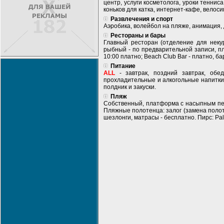
центр, услуги косметолога, уроки теннис
коньков для катка, интернет-кафе, велос
Развлечения и спорт
Аэробика, волейбол на пляже, анимация, 
Рестораны и бары
Главный ресторан (отделение для некуря
рыбный - по предварительной записи, пла
10:00 платно; Beach Club Bar - платно, ба
Питание
ALL
- завтрак, поздний завтрак, обе
прохладительные и алкогольные напитки
полдник и закуски.
Пляж
Собственный, платформа с насыпным песк
Пляжные полотенца: залог (замена полотен
шезлонги, матрасы - бесплатно. Пирс: Pal