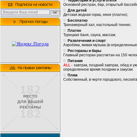
Территория и услуги отеля
Основной рестран, бар, открытый бассейн
Для детей
Детская водная горка, няня (платно).
Бесплатно
Тренажерный зал, настольный теннис.
Платно
Турецкая баня, сауна, массаж.
Развлечения и спорт
Аэробика, живая музыка (в определенные
Рестораны и бары
Главный ресторан рассчитан на 150 челов
Питание
ALL
- завтрак, поздний завтрак, обед и у
определенное время полдник и закуски.
Пляж
Собственный, в черте городского, песок/г