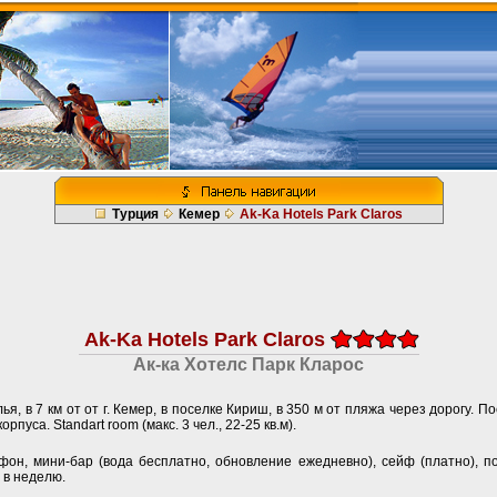
Турция
Кемер
Ak-Ka Hotels Park Claros
Ak-Ka Hotels Park Claros
Ак-ка Хотелс Парк Кларос
ья, в 7 км от от г. Кемер, в поселке Кириш, в 350 м от пляжа через дорогу. 
рпуса. Standart room (макс. 3 чел., 22-25 кв.м).
фон, мини-бар (вода бесплатно, обновление ежедневно), сейф (платно), по
 в неделю.