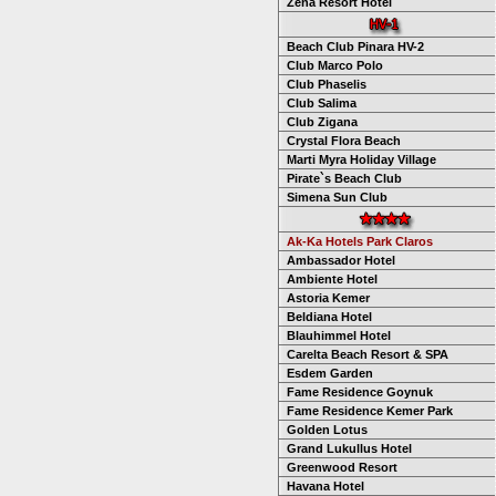
Zena Resort Hotel
Beach Club Pinara HV-2
Club Marco Polo
Club Phaselis
Club Salima
Club Zigana
Crystal Flora Beach
Marti Myra Holiday Village
Pirate`s Beach Club
Simena Sun Club
Ak-Ka Hotels Park Claros
Ambassador Hotel
Ambiente Hotel
Astoria Kemer
Beldiana Hotel
Blauhimmel Hotel
Carelta Beach Resort & SPA
Esdem Garden
Fame Residence Goynuk
Fame Residence Kemer Park
Golden Lotus
Grand Lukullus Hotel
Greenwood Resort
Havana Hotel