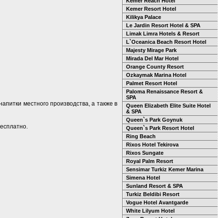
Kemer Reach Hotel
Kemer Resort Hotel
Kilikya Palace
Le Jardin Resort Hotel & SPA
Limak Limra Hotels & Resort
L`Oceanica Beach Resort Hotel
Majesty Mirage Park
Mirada Del Mar Hotel
Orange County Resort
Ozkaymak Marina Hotel
Palmet Resort Hotel
Paloma Renaissance Resort &
SPA
напитки местного производства, а также в
Queen Elizabeth Elite Suite Hotel
& SPA
Queen`s Park Goynuk
бесплатно.
Queen`s Park Resort Hotel
Ring Beach
Rixos Hotel Tekirova
Rixos Sungate
Royal Palm Resort
Sensimar Turkiz Kemer Marina
Simena Hotel
Sunland Resort & SPA
Turkiz Beldibi Resort
Vogue Hotel Avantgarde
White Lilyum Hotel