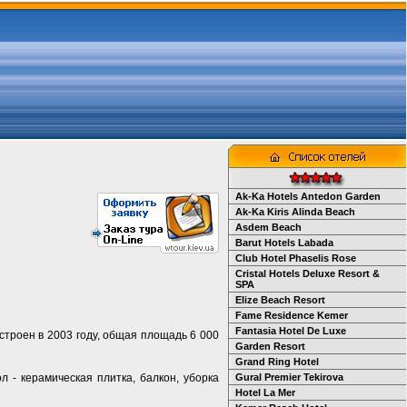
Ak-Ka Hotels Antedon Garden
Ak-Ka Kiris Alinda Beach
Asdem Beach
Barut Hotels Labada
Club Hotel Phaselis Rose
Cristal Hotels Deluxe Resort &
SPA
Elize Beach Resort
Fame Residence Kemer
Fantasia Hotel De Luxe
Построен в 2003 году, общая площадь 6 000
Garden Resort
Grand Ring Hotel
л - керамическая плитка, балкон, уборка
Gural Premier Tekirova
Hotel La Mer