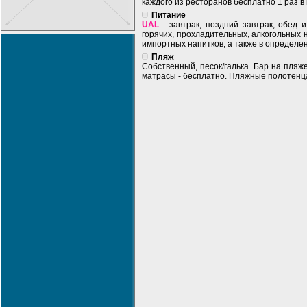
каждого из ресторанов бесплатно 1 раз 
Питание
UAL
- завтрак, поздний завтрак, обед 
горячих, прохладительных, алкогольных
импортных напитков, а также в определен
Пляж
Собственный, песок/галька. Бар на пляже
матрасы - бесплатно. Пляжные полотенца