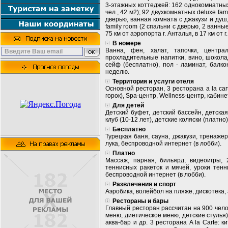
3-этажных коттеджей: 162 однокомнатных 
чел., 42 м2); 92 двухкомнатных deluxe fa
дверью, ваннaя комната с джакузи и душ, 
family room (2 спальни с дверью, 2 ванные
75 км от аэропорта г. Анталья, в 17 км от 
В номере
Ванна, фен, халат, тапочки, центра
прохладительные напитки, вино, шокола
сейф (бесплатно), пол - ламинат, балко
неделю.
Территория и услуги отеля
Основной ресторан, 3 ресторана a la car
горок), Spa-центр, Wellness-центр, кабин
Для детей
Детский буфет, детский бассейн, детская п
клуб (10-12 лет), детские коляски (платно)
Бесплатно
Турецкая баня, сауна, джакузи, тренажер
лука, беспроводной интернет (в лобби).
Платно
Массаж, парная, бильярд, видеоигры,
теннисных ракеток и мячей, уроки тенн
беспроводной интернет (в лобби).
Развлечения и спорт
Аэробика, волейбол на пляже, дискотека
Рестораны и бары
Главный ресторан рассчитан на 900 чело
меню, диетическое меню, детские стулья),
аква-бар и др. 3 ресторана A la Carte: 