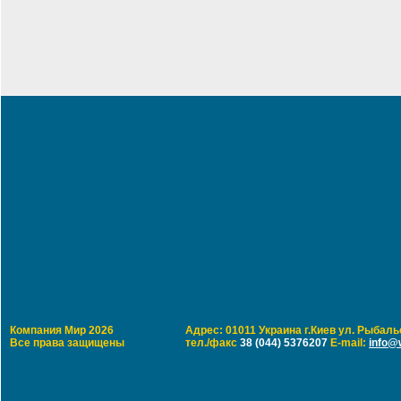
Компания Мир 2026
Адрес: 01011 Украина г.Киев ул. Рыбальс
Все права защищены
тел./факс
38 (044) 5376207
E-mail:
info@w