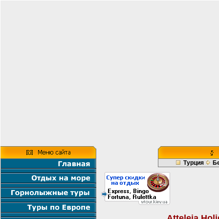
Турция
Б
Atteleia Hol