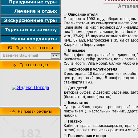
Атталея
Описание отеля
Построен в 1993 году, общая площадь 
Отель состоит из семидесяти шести 2-эт
junior suite (из них 4 номеров для инвалид
них 1 номер для инвалидов, french bed и
чел., 37м2); 16 двухкомнатных suite room
чел., 57 м2). Расположен в 35 км от аэр
Кадрие, на берегу моря.
В номере
Ванна, фен, центральный кондиционер, 
бесплатно), сейф (платно), пол - ламинат
(Suite Room , Villa Room), балкон, уборка
Территория и услуги отеля
3 ресторана, 10 баров (один из них работ
центр, торговый ряд, 5 конференц-зало
стандарта FIFA).
Для детей
Детский буфет, 2 детских бассейна, детс
(бесплатно), няня (платно).
Бесплатно
Турецкая баня, сауна, тренажерный зал
покрытием ), настольный теннис, дартс
лобби).
Платно
Кабинет врача, парикмахерская, прачеч
отеля), прокат теннисных ракеток и мячей
Развлечения и спорт