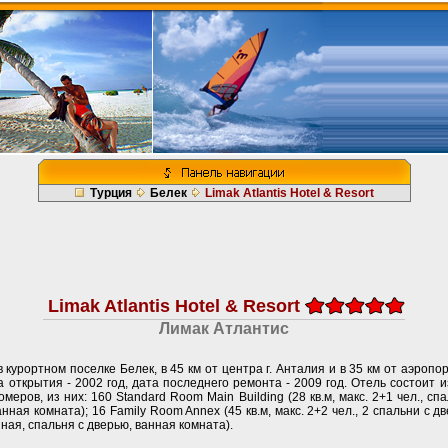
Турция
Белек
Limak Atlantis Hotel & Resort
Limak Atlantis Hotel & Resort
Лимак Атлантис
 курортном поселке Белек, в 45 км от центра г. Анталия и в 35 км от аэропо
та открытия - 2002 год, дата последнего ремонта - 2009 год. Отель состоит и
меров, из них: 160 Standard Room Main Building (28 кв.м, макс. 2+1 чел., с
 ванная комната); 16 Family Room Annex (45 кв.м, макс. 2+2 чел., 2 спальни с 
стиная, спальня с дверью, ванная комната).