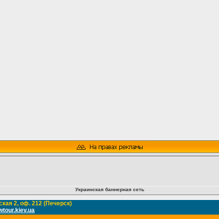
Украинская баннерная сеть
кая 2, оф. 212 (Печерск)
tour.kiev.ua