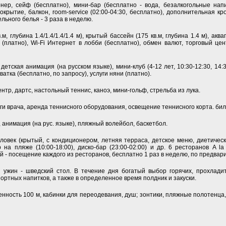
ер, сейф (бесплатно), мини-бар (бесплатно - вода, безалкогольные напи
крытие, балкон, room-service (02:00-04:30, бесплатно), дополнительная кр
льного белья - 3 раза в неделю.
м, глубина 1.4/1.4/1.4/1.4 м), крытый бассейн (175 кв.м, глубина 1.4 м), акв
(платно), Wi-Fi Интернет в лобби (бесплатно), обмен валют, торговый це
, детская анимация (на русском языке), мини-клуб (4-12 лет, 10:30-12:30, 14:3
ватка (бесплатно, по запросу), услуги няни (платно).
нтр, дартс, настольный теннис, каноэ, мини-гольф, стрельба из лука.
ги врача, аренда теннисного оборудования, освещение теннисного корта. бил
, анимация (на рус. языке), пляжный волейбол, баскетбол.
овек (крытый, с кондиционером, летняя терраса, детское меню, диетическ
р на пляже (10:00-18:00), диско-бар (23:00-02:00) и др. 6 ресторанов A la
й - посещение каждого из ресторанов, бесплатно 1 раз в неделю, по предвар
и ужин - шведский стол. В течение дня богатый выбор горячих, прохлади
ртных напитков, а также в определенное время полдник и закуски.
нность 100 м, кабинки для переодевания, душ; зонтики, пляжные полотенца,