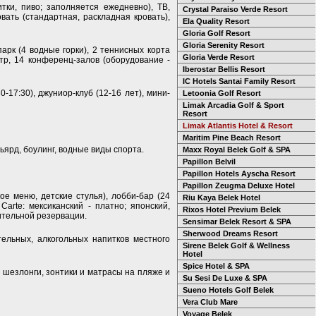
тки, пиво; заполняется ежедневно), ТВ,
Crystal Paraiso Verde Resort
овать (стандартная, раскладная кровать),
Ela Quality Resort
Gloria Golf Resort
Gloria Serenity Resort
апарк (4 водные горки), 2 теннисных корта
Gloria Verde Resort
нтр, 14 конференц-залов (оборудование -
Iberostar Bellis Resort
IC Hotels Santai Family Resort
0-17:30), джуниор-клуб (12-16 лет), мини-
Letoonia Golf Resort
Limak Arcadia Golf & Sport
Resort
Limak Atlantis Hotel & Resort
Maritim Pine Beach Resort
ьярд, боулинг, водные виды спорта.
Maxx Royal Belek Golf & SPA
Papillon Belvil
Papillon Hotels Ayscha Resort
Papillon Zeugma Deluxe Hotel
ое меню, детские стулья), лобби-бар (24
Riu Kaya Belek Hotel
 Carte: мексиканский - платно; японский,
Rixos Hotel Previum Belek
ительной резервации.
Sensimar Belek Resort & SPA
Sherwood Dreams Resort
тельных, алкогольных напитков местного
Sirene Belek Golf & Wellness
Hotel
Spice Hotel & SPA
 шезлонги, зонтики и матрасы на пляже и
Su Sesi De Luxe & SPA
Sueno Hotels Golf Belek
Vera Club Mare
Voyage Belek