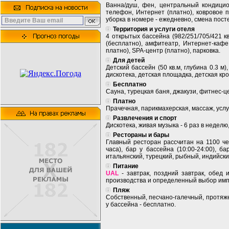
Ванна/душ, фен, центральный кондицион
телефон, Интернет (платно), ковровое по
уборка в номере - ежедневно, смена посте
Территория и услуги отеля
4 открытых бассейна (982/251/705/421 кв.
(бесплатно), амфитеатр, Интернет-кафе 
платно), SPA-центр (платно), парковка.
Для детей
Детский бассейн (50 кв.м, глубина 0.3 м)
дискотека, детская площадка, детская кро
Бесплатно
Сауна, турецкая баня, джакузи, фитнес-це
Платно
Прачечная, парикмахерская, массаж, услу
Развлечения и спорт
Дискотека, живая музыка - 6 раз в неделю
Рестораны и бары
Главный ресторан рассчитан на 1100 чел
часа), бар у бассейна (10:00-24:00), ба
итальянский, турецкий, рыбный, индийски
Питание
UAL
- завтрак, поздний завтрак, обед 
производства и определенный выбор импо
Пляж
Собственный, песчано-галечный, протяже
у бассейна - бесплатно.