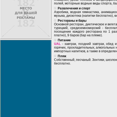
полей, моторные водные виды спорта, ба
Развлечения и спорт
Аэробика, водная гимнастика, анимацио
музыка, дискотека (напитки бесплатно), к
Рестораны и бары
Основной ресторан, диетическое и вегетар
турецкий, средиземноморский - беспла
посещение каждого ресторана по 1 разу
платно), 9 баров (бар на пляже).
Питание
UAL
- завтрак, поздний завтрак, обед 
горячих, прохладительных, алкогольных
импортных напитков, а также в определен
Пляж
Собственный, песчаный. Зонтики, шезлон
бесплатно.