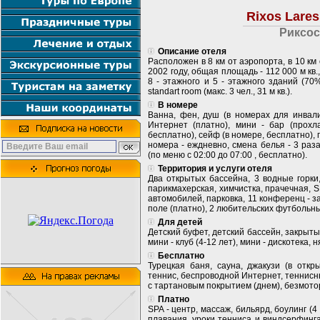
Rixos Lares
Риксос
Описание отеля
Расположен в 8 км от аэропорта, в 10 км 
2002 году, общая площадь - 112 000 м кв.
8 - этажного и 5 - этажного зданий (7
standart room (макс. 3 чел., 31 м кв.).
В номере
Ванна, фен, душ (в номерах для инвали
Интернет (платно), мини - бар (прох
бесплатно), сейф (в номере, бесплатно), 
номера - еждневно, смена белья - 3 раза
(по меню с 02:00 до 07:00 , бесплатно).
Территория и услуги отеля
Два открытых бассейна, 3 водные горки
парикмахерская, химчистка, прачечная, S
автомобилей, парковка, 11 конференц - з
поле (платно), 2 любительских футбольны
Для детей
Детский буфет, детский бассейн, закрыты
мини - клуб (4-12 лет), мини - дискотека, н
Бесплатно
Турецкая баня, сауна, джакузи (в откр
теннис, беспроводной Интернет, теннисные
с тартановым покрытием (днем), безмото
Платно
SPA - центр, массаж, бильярд, боулинг (4
плавания, уроки тенниса и виндсерфинг