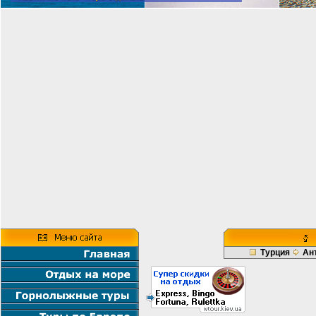
Турция
Ан