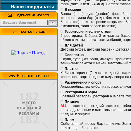
корпуса Hotel (36 номеров с видом на мо
room (макс. 3 чел., 24 кв.м). Garden: standar
В номере
Ванна (hotel), душ (garden), фен, бан
телефон, мини-бар (вода, бесплатно), се
бесплатно), пол - ковровое покрытие, ба
ежедневно, room service (платно).
Территория и услуги отеля
2 ресторана, 3 бара, 3 открытых бассе
обмен валюты, прокат автомобилей, парк
Для детей
Детский буфет, детский бассейн, детская 
Бесплатно
Сауна, турецкая баня, джакузи, тренаже
теннисных ракеток и мячей, настольный т
Платно
Кабинет врача (2 часа в день), пари
теннисного корта, водные виды спора на 
Развлечения и спорт
Аквааэробика, волейбол на пляже, анима
Рестораны и бары
Главный ресторан, ресторан a la carte: ту
Питание
ALL
- завтрак, поздний завтрак, обе
прохладительные и алкогольные напитки
полдник и закуски.
Пляж
Собственный, песок. Бар на пляже. Зонт
полотенца - бесплатно.