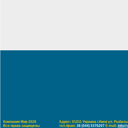
Компания Мир 2026
Адрес: 01011 Украина г.Киев ул. Рыбальс
Все права защищены
тел./факс
38 (044) 5376207
E-mail:
info@w