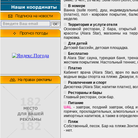
(макс. 3 чел., 16 кв.м). Suite room (холл, с
В номере
Ванна (suite room), душ, индивидуальн
(платно), пол - ковровое покрытие, балк
неделю.
Территория и услуги отеля
Основной ресторан, 2 бара, открытый 
красоты (Alara Star), магазины на тер
парковка.
Для детей
Детский бассейн, детская площадка.
Бесплатно
В Alara Star: сауна, турецкая баня, тре
жестким покрытием. Настольный теннис, 
Платно
Кабинет врача (Alara Star), врач по вы
водные виды спорта на пляже. Джакузи, па
Развлечения и спорт
Дискотека (Alara Star, напитки платно), в
Рестораны и бары
Главный ресторан, снэк-бар.
Питание
UAL
- завтрак, поздний завтрак, обед 
горячих, прохладительных, алкогольных
импортных напитков, а также в определен
Пляж
Собственный, песок. Бар на пляже.Зонти
- нет.