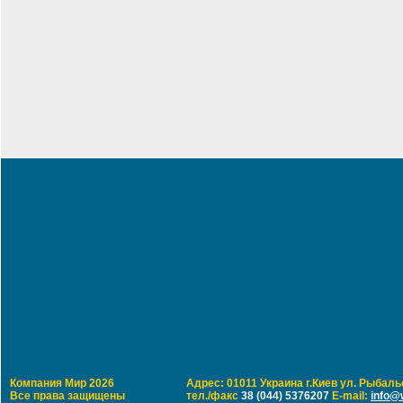
Компания Мир 2026
Адрес: 01011 Украина г.Киев ул. Рыбальс
Все права защищены
тел./факс
38 (044) 5376207
E-mail:
info@w