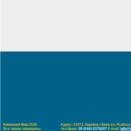
Компания Мир 2026
Адрес: 01011 Украина г.Киев ул. Рыбальс
Все права защищены
тел./факс
38 (044) 5376207
E-mail:
info@w