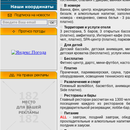
гостинная, спальня с дверью, ванная комн
В номере
Ванна, фен, центр. кондиционер, телефон
безалк. и алкогольные напитки; заполн
номера - ежедневно, смена белья - 3 раз
платно).
Территория и услуги отеля
3 ресторана, 5 баров, 3 открытых бассе
(платно), амфитеатр, Интернет-кафе (пла
чел., платно), SPA-центр (платно), парков
Для детей
Детский бассейн, детская анимация, мин
детская кроватка (бесплатно), услуги няни
Бесплатно
Фитнес-центр, дартс, мини-футбол, наст
Платно
Прачечная, парикмахерская, сауна, тур
оборудования, освещение теннисного кор
Развлечения и спорт
Пляжный волейбол, баскетбол, анимация
Side платно).
Рестораны и бары
Главный ресторан рассчитан на 1300 челов
посещение каждого из ресторанов б
предварительной резервации; лобби-бар, б
Питание
ALL
- завтрак, поздний завтрак, обе
прохладительные и алкогольные напитки
полдник и закуски.