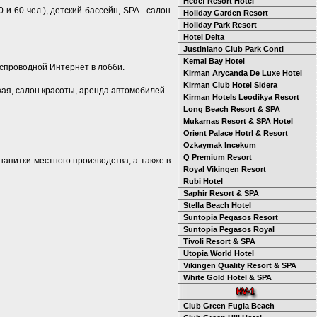
Hedef Resort Hotel
и 60 чел.), детский бассейн, SPA - салон
Holiday Garden Resort
Holiday Park Resort
Hotel Delta
Justiniano Club Park Conti
Kemal Bay Hotel
еспроводной Интернет в лобби.
Kirman Arycanda De Luxe Hotel
Kirman Club Hotel Sidera
кая, салон красоты, аренда автомобилей.
Kirman Hotels Leodikya Resort
Long Beach Resort & SPA
Mukarnas Resort & SPA Hotel
Orient Palace Hotrl & Resort
Ozkaymak Incekum
Q Premium Resort
напитки местного производства, а также в
Royal Vikingen Resort
Rubi Hotel
Saphir Resort & SPA
Stella Beach Hotel
Suntopia Pegasos Resort
Suntopia Pegasos Royal
Tivoli Resort & SPA
Utopia World Hotel
Vikingen Quality Resort & SPA
White Gold Hotel & SPA
Club Green Fugla Beach