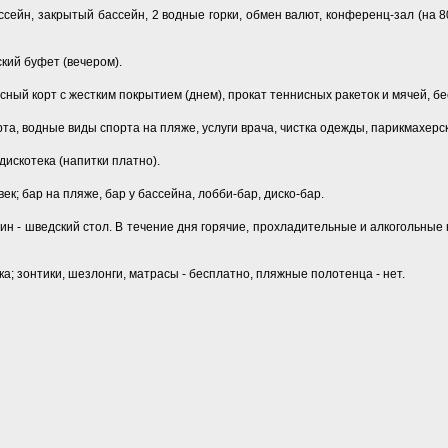
сейн, закрытый бассейн, 2 водные горки, обмен валют, конференц-зал (на 80 
ский буфет (вечером).
сный корт с жестким покрытием (днем), прокат теннисных ракеток и мячей, б
та, водные виды спорта на пляже, услуги врача, чистка одежды, парикмахерс
дискотека (напитки платно).
к; бар на пляже, бар у бассейна, лобби-бар, диско-бар.
жин - шведский стол. В течение дня горячие, прохладительные и алкогольные 
ка; зонтики, шезлонги, матрасы - бесплатно, пляжные полотенца - нет.