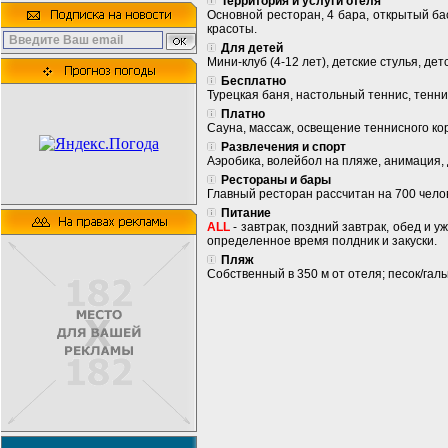
Территория и услуги отеля
Основной ресторан, 4 бара, открытый бас
красоты.
Для детей
Мини-клуб (4-12 лет), детские стулья, дет
Бесплатно
Турецкая баня, настольный теннис, тенни
Платно
Сауна, массаж, освещение теннисного кор
Развлечения и спорт
Аэробика, волейбол на пляже, анимация, 
Рестораны и бары
Главный ресторан рассчитан на 700 челове
Питание
ALL
- завтрак, поздний завтрак, обед и у
определенное время полдник и закуски.
Пляж
Собственный в 350 м от отеля; песок/галь