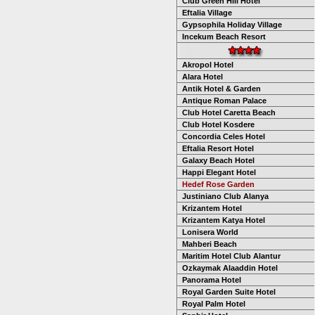
Club Green Hill Hotel
Eftalia Village
Gypsophila Holiday Village
Incekum Beach Resort
Akropol Hotel
Alara Hotel
Antik Hotel & Garden
Antique Roman Palace
Club Hotel Caretta Beach
Club Hotel Kosdere
Concordia Celes Hotel
Eftalia Resort Hotel
Galaxy Beach Hotel
Happi Elegant Hotel
Hedef Rose Garden
Justiniano Club Alanya
Krizantem Hotel
Krizantem Katya Hotel
Lonisera World
Mahberi Beach
Maritim Hotel Club Alantur
Ozkaymak Alaaddin Hotel
Panorama Hotel
Royal Garden Suite Hotel
Royal Palm Hotel