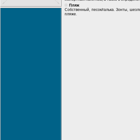
Пляж
Собственный, песок/галька. Зонты, шезл
пляже.