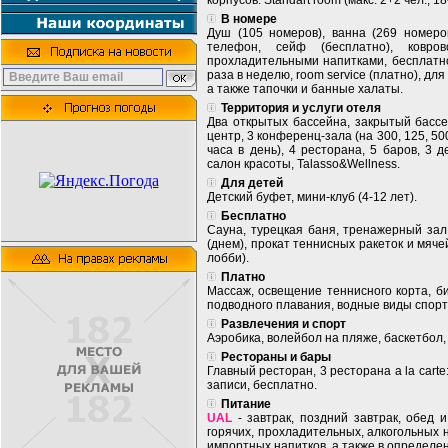
корпусов. Standart room (макс. 2+2 чел., 18-
В номере
Душ (105 номеров), ванна (269 номеров
телефон, сейф (бесплатно), ковро
прохладительными напитками, бесплатно)
раза в неделю, room service (платно), дл
а также тапочки и банные халаты.
Территория и услуги отеля
Два открытых бассейна, закрытый бассей
центр, 3 конференц-зала (на 300, 125, 50
часа в день), 4 ресторана, 5 баров, 3 
салон красоты, Talasso&Wellness.
Для детей
Детский буфет, мини-клуб (4-12 лет).
Бесплатно
Сауна, турецкая баня, тренажерный зал
(днем), прокат теннисных ракеток и мяче
лобби).
Платно
Массаж, освещение теннисного корта, би
подводного плавания, водные виды спорт
Развлечения и спорт
Аэробика, волейбол на пляже, баскетбол
Рестораны и бары
Главный ресторан, 3 ресторана a la cart
записи, бесплатно.
Питание
UAL
- завтрак, поздний завтрак, обед 
горячих, прохладительных, алкогольных
импортных напитков, а также в определен