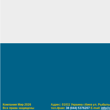
Компания Мир 2026
Адрес: 01011 Украина г.Киев ул. Рыбальс
Все права защищены
тел./факс
38 (044) 5376207
E-mail:
info@w