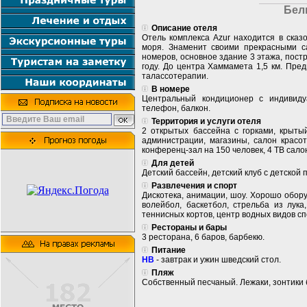
Бел
Описание отеля
Отель комплекса Azur находится в сказ
моря. Знаменит своими прекрасными с
номеров, основное здание 3 этажа, постр
году. До центра Хаммамета 1,5 км. Пре
талассотерапии.
В номере
Центральный кондиционер с индивиду
телефон, балкон.
Территория и услуги отеля
2 открытых бассейна с горками, крыты
администрации, магазины, салон красот
конференц-зал на 150 человек, 4 ТВ сало
Для детей
Детский бассейн, детский клуб с детской 
Развлечения и спорт
Дискотека, анимации, шоу. Хорошо обор
волейбол, баскетбол, стрельба из лука
теннисных кортов, центр водных видов сп
Рестораны и бары
3 ресторана, 6 баров, барбекю.
Питание
HB
- завтрак и ужин шведский стол.
Пляж
Собственный песчаный. Лежаки, зонтики 