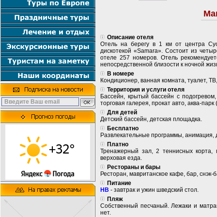
Ma
Описание отеля
Отель на берегу в 1 км от центра Сус
дискотекой «Samara». Состоит из четыр
отеле 257 номеров. Отель рекомендует
непосредственной близости к ночной жиз
В номере
Кондиционер, ванная комната, туалет, ТВ
Территория и услуги отеля
Бассейн, крытый бассейн с подогревом,
торговая галерея, прокат авто, аква-парк (
Для детей
Детский бассейн, детская площадка.
Бесплатно
Развлекательные программы, анимация, д
Платно
Тренажерный зал, 2 теннисных корта, 
верховая езда.
Рестораны и бары
Ресторан, мавританское кафе, бар, снэк-
Питание
HB
- завтрак и ужин шведский стол.
Пляж
Собственный песчаный. Лежаки и матрац
нет.