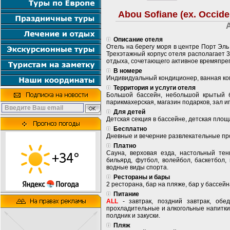
Abou Sofiane (ex. Occide
Описание отеля
Отель на берегу моря в центре Порт Эль 
Трехэтажный корпус отеля располагает 
отдыха, сочетающего активное времяпре
В номере
Индивидуальный кондиционер, ванная комн
Территория и услуги отеля
Большой бассейн, небольшой крытый б
парикмахерская, магазин подарков, зал и
Для детей
Детская секция в бассейне, детская площа
Бесплатно
Дневные и вечерние развлекательные про
Платно
Сауна, верховая езда, настольный тен
бильярд, футбол, волейбол, баскетбол, 
водные виды спорта.
Рестораны и бары
2 ресторана, бар на пляже, бар у бассей
Питание
ALL
- завтрак, поздний завтрак, обе
прохладительные и алкогольные напитки
полдник и закуски.
Пляж