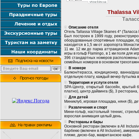
Thalassa Vi
Талас
Описание отеля
Отель Tallassa Village Skanes 4* (Таласс
Был построен в 1999 году, реконструир
оборудованные спортивные площадки, пр
находится в 1,5 км от аэропорта Монасти
11 км. 12 км до парка аттракционов Adam
игры в гольф Flamingo, в 1 км поля для иг
396 стандартных номеров расположены в
семейных номеров в основном трехэтажн
В номере
Балкон/терасса, кондиционер, ванна/ду
отдельную плату, каждый вечер бутылка в
Территория и услуги отеля
SPA-Центр, открытый бассейн, крытый б
платно), центр дайвинга ($), 3 ресторана
Для детей
Миниклуб, игровая площадка, няня ($), де
Развлечения и спорт
Мини-гольф, настольный теннис, стрельба
взрослая анимация целый день.
Рестораны и бары
Основной ресторан (включен в All Inclusiv
барбекю (включен в All Inclusive), американ
пляже, диско-бар, мавританское кафе.