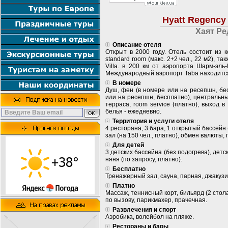
Hyatt Regency
Хаят Ре
Описание отеля
Открыт в 2000 году. Отель состоит из 
standard room (макс. 2+2 чел., 22 м2), та
Villa. в 200 км от аэропорта Шарм-эль
Международный аэропорт Taba находится 
В номере
Душ, фен (в номере или на ресепшн, бес
или на ресепшн, бесплатно), центральны
терраса, room service (платно), выход 
белья - ежедневно.
Территория и услуги отеля
4 ресторана, 3 бара, 1 открытый бассейн 
зал (на 150 чел., платно), обмен валюты, 
Для детей
3 детских бассейна (без подогрева), детс
няня (по запросу, платно).
Бесплатно
Тренажерный зал, сауна, парная, джакузи
Платно
Массаж, теннисный корт, бильярд (2 стола
по вызову, парикмахер, прачечная.
Развлечения и спорт
Аэробика, волейбол на пляже.
Рестораны и бары