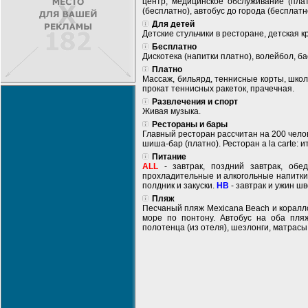
центр, медицинское обслуживание (плат
(бесплатно), автобус до города (бесплатн
Для детей
Детские стульчики в ресторане, детская к
Бесплатно
Дискотека (напитки платно), волейбол, б
Платно
Массаж, бильярд, теннисные корты, школ
прокат теннисных ракеток, прачечная.
Развлечения и спорт
Живая музыка.
Рестораны и бары
Главный ресторан рассчитан на 200 челове
шиша-бар (платно). Ресторан a la carte: 
Питание
ALL
- завтрак, поздний завтрак, обе
прохладительные и алкогольные напитки
полдник и закуски.
HB
- завтрак и ужин шв
Пляж
Песчаный пляж Mexicana Beach и кораллов
море по понтону. Автобус на оба пляж
полотенца (из отеля), шезлонги, матрасы,