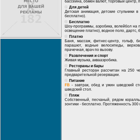
бассейна, обмен валют, торговый центр, 
Для детей
Детская анимация, детские стульчики в
бесплатно).
Бесплатно
Шоу-программы, аэробика, волейбол на п
освещение платно), водное поло, дартс, 
Платно
Баня, массаж, фитнес-центр, гольф, б
парашют, водные велосипеды, верхова
прачечная, врач по вызову.
Развлечения и спорт
Живая музыка, аквааэробика.
Рестораны и бары
Главный ресторан рассчитан на 250 чел
предварительной резервации.
Питание
FB
- завтрак, обед и ужин шведский с
шведский стол.
Пляж
Собственный, песчаный, рядом кораллы,
зонтики - бесплатно. Протяженность 300 