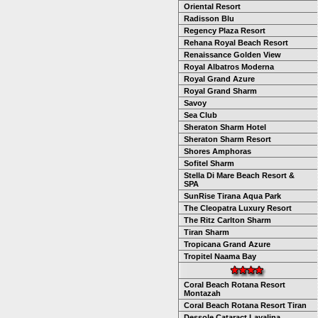
Oriental Resort
Radisson Blu
Regency Plaza Resort
Rehana Royal Beach Resort
Renaissance Golden View
Royal Albatros Moderna
Royal Grand Azure
Royal Grand Sharm
Savoy
Sea Club
Sheraton Sharm Hotel
Sheraton Sharm Resort
Shores Amphoras
Sofitel Sharm
Stella Di Mare Beach Resort &
SPA
SunRise Tirana Aqua Park
The Cleopatra Luxury Resort
The Ritz Carlton Sharm
Tiran Sharm
Tropicana Grand Azure
Tropitel Naama Bay
Coral Beach Rotana Resort
Montazah
Coral Beach Rotana Resort Tiran
Dessole Cataract Layalina