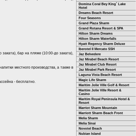
Domina Coral Bey King` Lake
Hotel
Dreams Beach Resort
Four Seasons
Grand Plaza Sharm
Grand Rotana Resort & SPA
Hilton Sharm Dreams
Hilton Sharm Waterfalls
Hyatt Regency Sharm Deluxe
Iberotel Il Mercato SSH
 заката), бар на пляже (10:00-до заката),
Jaz Belvedere
Jaz Mirabel Beach Resort
Jaz Mirabel Club Resort
напитки местного производства, а также в
Jaz Mirabel Park Resort
Laguna Vista Beach Resort
Magic Life Sharm
ассейна - бесплатно.
Maritim Jolie Ville Golf & Resort
Maritim Jolie Ville Resort &
Casino
Maritim Royal Peninsula Hotel &
Resort
Marriot Sharm Mountain
Marriott Sharm Beach Front
Melia Sharm
Melia Sinai
Novotel Beach
Nubian Island