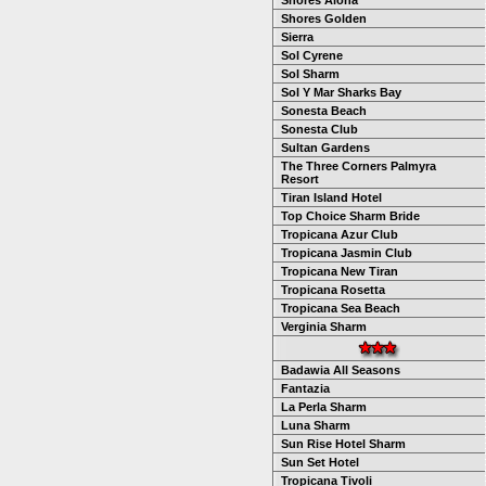
Shores Aloha
Shores Golden
Sierra
Sol Cyrene
Sol Sharm
Sol Y Mar Sharks Bay
Sonesta Beach
Sonesta Club
Sultan Gardens
The Three Corners Palmyra
Resort
Tiran Island Hotel
Top Choice Sharm Bride
Tropicana Azur Club
Tropicana Jasmin Club
Tropicana New Tiran
Tropicana Rosetta
Tropicana Sea Beach
Verginia Sharm
Badawia All Seasons
Fantazia
La Perla Sharm
Luna Sharm
Sun Rise Hotel Sharm
Sun Set Hotel
Tropicana Tivoli