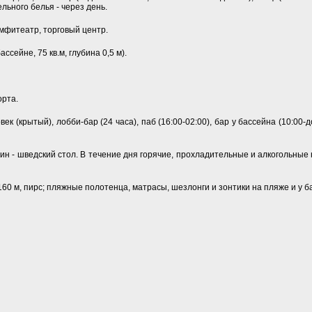
льного белья - через день.
 амфитеатр, торговый центр.
сейне, 75 кв.м, глубина 0,5 м).
орта.
к (крытый), лобби-бар (24 часа), паб (16:00-02:00), бар у бассейна (10:00-до
жин - шведский стол. В течение дня горячие, прохладительные и алкогольные 
0 м, пирс; пляжные полотенца, матрасы, шезлонги и зонтики на пляже и у б