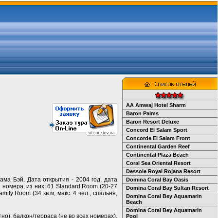
AA Amwaj Hotel Sharm
Baron Palms
Baron Resort Deluxe
Concord El Salam Sport
Concorde El Salam Front
Continental Garden Reef
Continental Plaza Beach
Coral Sea Oriental Resort
Dessole Royal Rojana Resort
ама Бэй. Дата открытия - 2004 год, дата
Domina Coral Bay Oasis
6 номера, из них: 61 Standard Room (20-27
Domina Coral Bay Sultan Resort
amily Room (34 кв.м, макс. 4 чел., спальня,
Domina Coral Bey Aquamarin
Beach
Domina Coral Bey Aquamarin
о), балкон/терраса (не во всех номерах),
Pool