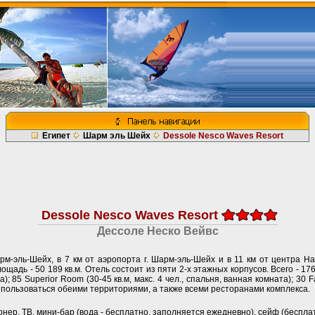
Египет
Шарм эль Шейх
Dessole Nesco Waves Resort
Dessole Nesco Waves Resort
Дессоле Неско Вейвс
м-эль-Шейх, в 7 км от аэропорта г. Шарм-эль-Шейх и в 11 км от центра На
щадь - 50 189 кв.м. Отель состоит из пяти 2-х этажных корпусов. Всего - 17
а); 85 Superior Room (30-45 кв.м, макс. 4 чел., спальня, ванная комната); 30 F
т пользоваться обеими территориями, а также всеми ресторанами комплекса.
нер, ТВ, мини-бар (вода - бесплатно, заполняется ежедневно), сейф (бесплатн