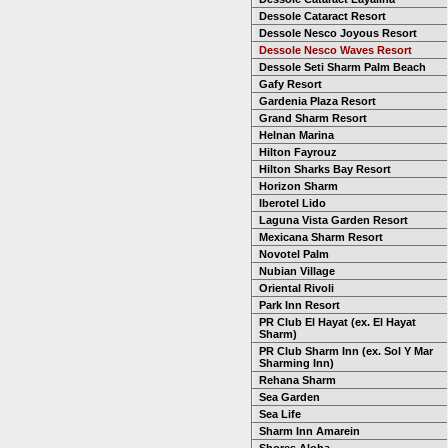
Dessole Cataract Resort
Dessole Nesco Joyous Resort
Dessole Nesco Waves Resort
Dessole Seti Sharm Palm Beach
Gafy Resort
Gardenia Plaza Resort
Grand Sharm Resort
Helnan Marina
Hilton Fayrouz
Hilton Sharks Bay Resort
Horizon Sharm
Iberotel Lido
Laguna Vista Garden Resort
Mexicana Sharm Resort
Novotel Palm
Nubian Village
Oriental Rivoli
Park Inn Resort
PR Club El Hayat (ex. El Hayat
Sharm)
PR Club Sharm Inn (ex. Sol Y Mar
Sharming Inn)
Rehana Sharm
Sea Garden
Sea Life
Sharm Inn Amarein