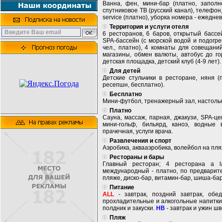
Ванна, фен, мини-бар (платно, заполн
спутниковое ТВ (русский канал), телефон,
service (платно), уборка номера - ежедне
Территория и услуги отеля
6 ресторанов, 6 баров, открытый бассе
SPA-бассейн (с морской водой и подогре
чел., платно), 4 комнаты для совещаний
магазины, обмен валюты, автобус до го
детская площадка, детский клуб (4-9 лет).
Для детей
Детские стульчики в ресторане, няня (
ресепшн, бесплатно).
Бесплатно
Мини-футбол, тренажерный зал, настольны
Платно
Сауна, массаж, парная, джакузи, SPA-це
мини-гольф, бильярд, каноэ, водные в
прачечная, услуги врача.
Развлечения и спорт
Аэробика, аквааэробика, волейбол на пля
Рестораны и бары
Главный ресторан; 4 ресторана a la
международный - платно, по предварите
пляже, диско-бар, витамин-бар, шиша-бар
Питание
ALL
- завтрак, поздний завтрак, обе
прохладительные и алкогольные напитки
полдник и закуски.
HB
- завтрак и ужин шв
Пляж