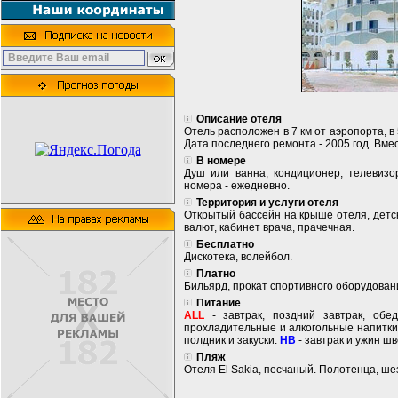
Описание отеля
Отель расположен в 7 км от аэропорта, в 
Дата последнего ремонта - 2005 год. Вмес
В номере
Душ или ванна, кондиционер, телевизор
номера - ежедневно.
Территория и услуги отеля
Открытый бассейн на крыше отеля, детск
валют, кабинет врача, прачечная.
Бесплатно
Дискотека, волейбол.
Платно
Бильярд, прокат спортивного оборудован
Питание
ALL
- завтрак, поздний завтрак, обе
прохладительные и алкогольные напитки
полдник и закуски.
HB
- завтрак и ужин шв
Пляж
Отеля El Sakia, песчаный. Полотенца, ше