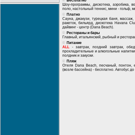
Бесплатно
Шоу-программы, дискотека, аэробика, в
поло, настольный теннис, мини - гольф, м
Платно
Сауна, джакузи, турецкая баня, массаж,
ракеток, бильярд, дискотека Havana Cl
дайвинг - центр (Dana Beach).
Рестораны и бары
Главный, итальянский, рыбный и ресторан
Питание
ALL
- завтрак, поздний завтрак, обе
прохладительные и алкогольные напитки
полдник и закуски.
Пляж
Отеля Dana Beach, песчаный, понтон, е
(возле бассейна) - бесплатно. Автобус до