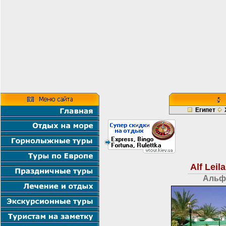
Египет
Alf Leil
Альф