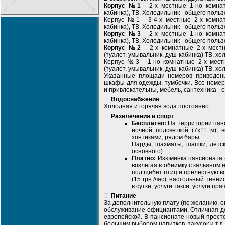
Корпус №1
- 2-х местные 1-но комнат
кабинка), ТВ. Холодильник - общего польз
Корпус №1 - 3-4-х местные 2-х комнат
кабинка), ТВ. Холодильник - общего польз
Корпус №3
- 2-х местные 1-но комнат
кабинка), ТВ. Холодильник - общего польз
Корпус №2
- 2-х комнатные 2-х мест
(туалет, умывальник, душ-кабинка) ТВ, хо
Корпус №3 - 1-но комнатные 2-х мес
(туалет, умывальник, душ-кабинка) ТВ, хо
Указанные площади номеров приведены
шкафы для одежды, тумбочки. Все номер
и привлекательны, мебель, сантехника -
Водоснабжение
Холодная и горячая вода постоянно.
Развлечения и спорт
Бесплатно:
На территории панси
ночной подсветкой (7х11 м), 
зонтиками, рядом бары.
Нарды, шахматы, шашки, детск
основного).
Платно:
Изюминка пансионата -
возлегая в обнимку с кальяном 
под щебет птиц и прелестную во
(15 грн./час), настольный тенни
в сутки, услуги такси, услуги пра
Питание
За дополнительную плату (по желанию, о
обслуживание официантами. Отличная до
европейской. В пансионате новый прост
большим выбором напитков, закусок и т.д.