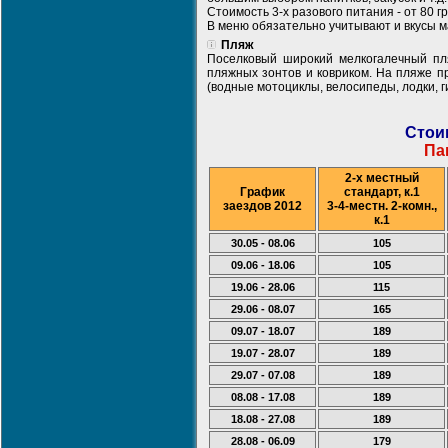
Стоимость 3-х разового питания - от 80 грн
В меню обязательно учитывают и вкусы м
Пляж
Поселковый широкий мелкогалечный пля
пляжных зонтов и ковриком. На пляже п
(водные мотоциклы, велосипеды, лодки, г
Стои
Па
2-х местный
График
стандарт, к.1
заездов 2012
3-4-местн. 2-комн.,
к.1
30.05 - 08.06
105
09.06 - 18.06
105
19.06 - 28.06
115
29.06 - 08.07
165
09.07 - 18.07
189
19.07 - 28.07
189
29.07 - 07.08
189
08.08 - 17.08
189
18.08 - 27.08
189
28.08 - 06.09
179