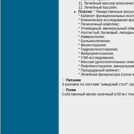
11. Лечебный массаж (классичес
12. Лечебный бассейн.
Платно:
* Лекарственные консу
* Кабинет функциональных исс
* Клиническое исследование кро
* Печеночный комплекс;
* Углеводный, минеральный обм
* Азотистый, белковый, липидн
* Иммунология;
* Бальнеолечение;
* Физиотерапия;
* Гидроколонотерапия;
* Фиброректоскопия;
* УЗИ-исследования;
* Массаж (дополнительные сеан
* Рефлексотерапия, мануальная
* Процедурный кабинет;
* Лечебная физкультура (сухое 
Питание
3-разовое по системе "шведский стол", 
Пляж
Собственный мелко галечный в 50 м с те