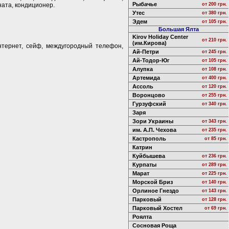
Рыбачье
ната, кондиционер.
от 200 грн.
Утес
от 380 грн.
Эдем
от 105 грн.
Большая Ялта
Kirov Holiday Center
от 210 грн.
(им.Кирова)
нтернет, сейф, междугородный телефон,
Ай-Петри
от 245 грн.
Ай-Тодор-Юг
от 105 грн.
Алупка
от 108 грн.
Артемида
от 400 грн.
Ассоль
от 120 грн.
Воронцово
от 255 грн.
Гурзуфский
от 340 грн.
Заря
Зори Украины
от 343 грн.
им. А.П. Чехова
от 235 грн.
Кастрополь
от 85 грн.
Катрин
Куйбышева
от 236 грн.
Курпаты
от 289 грн.
Марат
от 225 грн.
Морской Бриз
от 140 грн.
Орлиное Гнездо
от 143 грн.
Парковый
от 128 грн.
Парковый Хостел
от 69 грн.
Роялта
Сосновая Роща