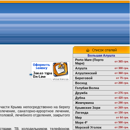
Большая Алушта
Porto Mare (Порто
от 365 грн.
Маре)
Алушта
от 300 грн.
Алуштинский
от 360 грн.
Береговой
от 75 грн.
Восход
от 200 грн.
Голубая Волна
Дружба
от 276 грн.
Дубна
от 420 грн.
Жемчужина
от 290 грн.
 части Крыма непосредственно на берегу
Крымские Зори
от 269 грн.
елечение, санаторно-курортное лечение,
Легенда
от 150 грн.
толовой, лечебного отделения, закрытого
Мир
от 64 грн.
Море 4*
от 500 грн.
Морской Уголок
от 290 грн.
ствами, ТВ, холодильником, телефоном,