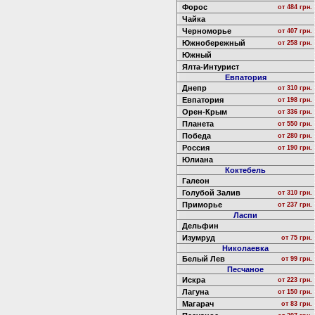
Форос
от 484 грн.
Чайка
Черноморье
от 407 грн.
Южнобережный
от 258 грн.
Южный
Ялта-Интурист
Евпатория
Днепр
от 310 грн.
Евпатория
от 198 грн.
Орен-Крым
от 336 грн.
Планета
от 550 грн.
Победа
от 280 грн.
Россия
от 190 грн.
Юлиана
Коктебель
Галеон
Голубой Залив
от 310 грн.
Приморье
от 237 грн.
Ласпи
Дельфин
Изумруд
от 75 грн.
Николаевка
Белый Лев
от 99 грн.
Песчаное
Искра
от 223 грн.
Лагуна
от 150 грн.
Магарач
от 83 грн.