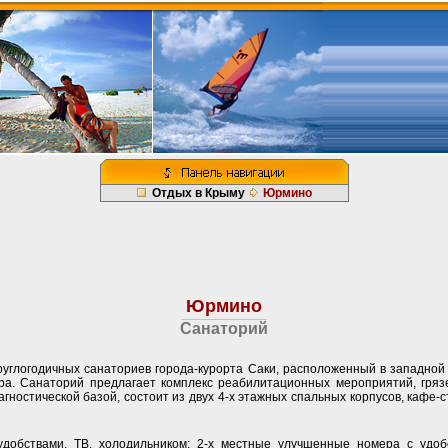
Отдых в Крыму
Юрмино
Юрмино
Санаторий
руглогодичных санаториев города-курорта Саки, расположенный в западной
ра. Санаторий предлагает комплекс реабилитационных мероприятий, гряз
гностической базой, состоит из двух 4-х этажных спальных корпусов, кафе-с
добствами, ТВ, холодильником; 2-х местные улучшенные номера с удоб