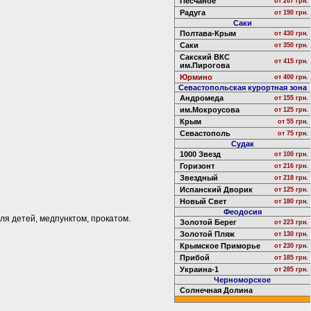
Песчаное
от 207 грн.
Радуга
от 190 грн.
Саки
Полтава-Крым
от 430 грн.
Саки
от 350 грн.
Сакский ВКС
от 415 грн.
им.Пирогова
Юрмино
от 400 грн.
Севастопольская курортная зона
Андромеда
от 155 грн.
им.Мокроусова
от 125 грн.
Крым
от 55 грн.
Севастополь
от 75 грн.
Судак
1000 Звезд
от 100 грн.
Горизонт
от 216 грн.
Звездный
от 218 грн.
Испанский Дворик
от 125 грн.
Новый Свет
от 180 грн.
Феодосия
ля детей, медпунктом, прокатом.
Золотой Берег
от 223 грн.
Золотой Пляж
от 130 грн.
Крымское Приморье
от 230 грн.
Прибой
от 185 грн.
Украина-1
от 285 грн.
Черноморское
Солнечная Долина