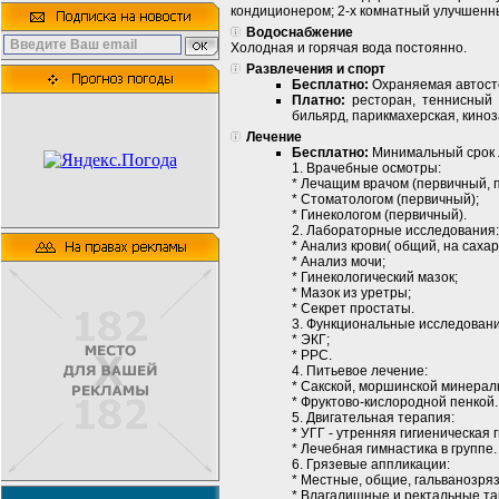
кондиционером; 2-х комнатный улучшенны
Водоснабжение
Холодная и горячая вода постоянно.
Развлечения и спорт
Бесплатно:
Охраняемая автосто
Платно:
ресторан, теннисный 
бильярд, парикмахерская, киноз
Лечение
Бесплатно:
Минимальный срок л
1. Врачебные осмотры:
* Лечащим врачом (первичный, 
* Стоматологом (первичный);
* Гинекологом (первичный).
2. Лабораторные исследования:
* Анализ крови( общий, на сахар
* Анализ мочи;
* Гинекологический мазок;
* Мазок из уретры;
* Секрет простаты.
3. Функциональные исследовани
* ЭКГ;
* РРС.
4. Питьевое лечение:
* Сакской, моршинской минерал
* Фруктово-кислородной пенкой.
5. Двигательная терапия:
* УГГ - утренняя гигиеническая 
* Лечебная гимнастика в группе.
6. Грязевые аппликации:
* Местные, общие, гальванозряз
* Влагалищные и ректальные т