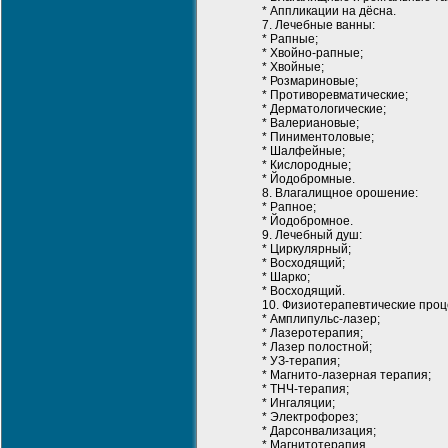
* Аппликации на дёсна.
7. Лечебные ванны:
* Рапные;
* Хвойно-рапные;
* Хвойные;
* Розмариновые;
* Противоревматические;
* Дерматологические;
* Валериановые;
* Пиниментоловые;
* Шалфейные;
* Кислородные;
* Йодобромные.
8. Влагалищное орошение:
* Рапное;
* Йодобромное.
9. Лечебный душ:
* Циркулярный;
* Восходящий;
* Шарко;
* Восходящий.
10. Физиотерапевтические проц
* Амплипульс-лазер;
* Лазеротерапия;
* Лазер полостной;
* УЗ-терапия;
* Магнито-лазерная терапия;
* ТНЧ-терапия;
* Ингаляции;
* Электрофорез;
* Дарсонвализация;
* Магнитотерапия.