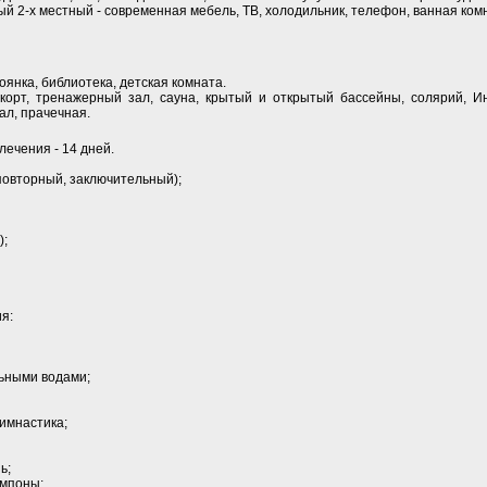
й 2-х местный - современная мебель, ТВ, холодильник, телефон, ванная ком
янка, библиотека, детская комната.
корт, тренажерный зал, сауна, крытый и открытый бассейны, солярий, И
ал, прачечная.
ечения - 14 дней.
повторный, заключительный);
);
я:
ьными водами;
гимнастика;
ь;
ампоны;