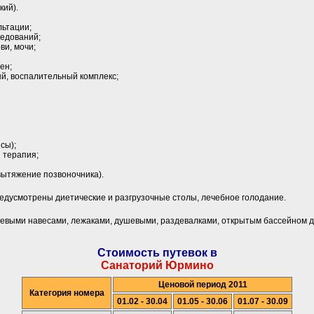
кий).
льтации;
ледований;
ви, мочи;
ен;
ый, воспалительный комплекс;
сы);
 терапия;
вытяжение позвоночника).
предусмотрены диетические и разгрузочные столы, лечебное голодание.
невыми навесами, лежаками, душевыми, раздевалками, открытым бассейном д
Стоимость путевок в
Санаторий Юрмино
Ценовой период 2011
Категория номера
01.02 - 30.04
01.05 - 30.06
01.07 - 30.09