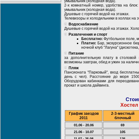
умывальник (холодная вода).
2-х комнатный номер, удобства на блок:
умывальник (холодная вода).
Душевые с горячей водой на этажах.
Телевизоры и холодильники в холлах на э
Водоснабжение
Душевые с горячей водой на этажах. Холо
Развлечения и спорт
Бесплатно:
Футбольное поле, 
Платно:
Бар, экскурсионное бю
ночной клуб "Лагуна" (дискотека,
Питание
за дополнительную плату в столовой 
возможны завтрак, обед и ужин за наличн
Пляж
Пансионата "Парковый", вход бесплатны
день с чел). Расстояние до моря 150
Оборудован кабинками для переодевани
прокат и школа дайвинга.
Стои
Хостел
График заездов
2-3-местный
2011
блочный
01.06 - 20.06
69
21.06 - 10.07
105
11.07 - 25.08
125