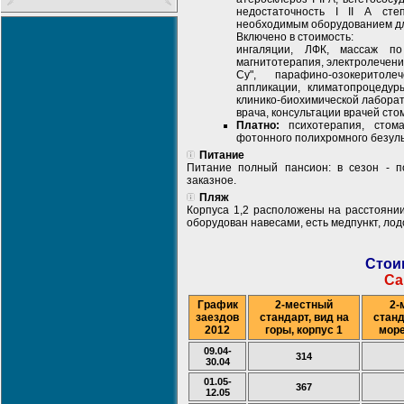
недостаточность I II А сте
необходимым оборудованием дл
Включено в стоимость:
ингаляции, ЛФК, массаж по
магнитотерапия, электролечени
Су", парафино-озокеритоле
аппликации, климатопроцедур
клинико-биохимической лаборат
врача, консультации врачей стом
Платно:
психотерапия, стомат
фотонного полихромного безуль
Питание
Питание полный пансион: в сезон - п
заказное.
Пляж
Корпуса 1,2 расположены на расстоянии 
оборудован навесами, есть медпункт, лод
Стои
Са
График
2-местный
2-
заездов
стандарт, вид на
станд
2012
горы, корпус 1
море
09.04-
314
30.04
01.05-
367
12.05