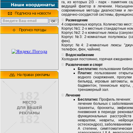
га, из которых 2/3 - парк - памятник с
ведущий фактор в лечении. Насыщенн
современные методы диагностики и ле
сердечно-сосудистой системы, функцион
Размещение
4 современных корпуса. Количество мест:
Корпус №1: 2-х местные стандартные номе
Корпус №2: 2-х комнатные люксы (санузел
Корпус №3: 2-комнатные полулюксы (сан
фен).
Корпус №4: 2-комнатные люксы "джуни
телефон, фен, чайник).
Водоснабжение
Холодная постоянно, горячая ежедневно 
Развлечения и спорт
Бесплатно:
пользование библио
Платно:
пользование открыты
водного снаряжения, прогулки
бильярд, игровые автоматы, к
бадминтон, теннисные корты, 
тренажерный зал.
Лечение
Бесплатно:
Профиль лечения:
лечение больных с заболевания
трахеиты, бронхиты, эмфизема
пневмония в периоде реконвал
функциональных расстройств
невралгии, невриты, нейроци
остеохондроз), заболеваниями 
А степени, симптоматическая 
атеросклероз I II А, вегетосос