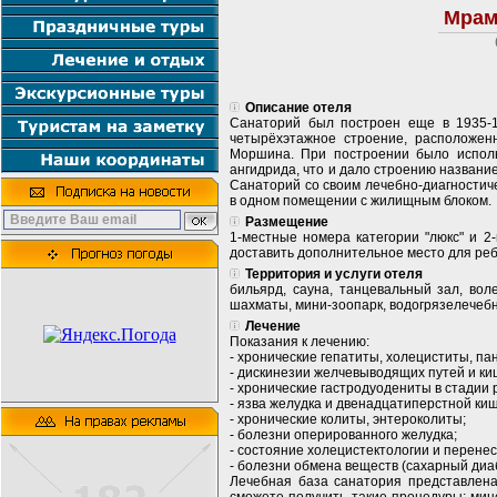
Мрам
Описание отеля
Санаторий был построен еще в 1935-19
четырёхэтажное строение, расположен
Моршина. При построении было исполь
ангидрида, что и дало строению названи
Санаторий со своим лечебно-диагностич
в одном помещении с жилищным блоком.
Размещение
1-местные номера категории "люкс" и 2
доставить дополнительное место для ребе
Территория и услуги отеля
бильярд, сауна, танцевальный зал, вол
шахматы, мини-зоопарк, водогрязелечебн
Лечение
Показания к лечению:
- хронические гепатиты, холециститы, па
- дискинезии желчевыводящих путей и ки
- хронические гастродуодениты в стадии 
- язва желудка и двенадцатиперстной киш
- хронические колиты, энтероколиты;
- болезни оперированного желудка;
- состояние холецистектологии и перене
- болезни обмена веществ (сахарный диаб
Лечебная база санатория представлена