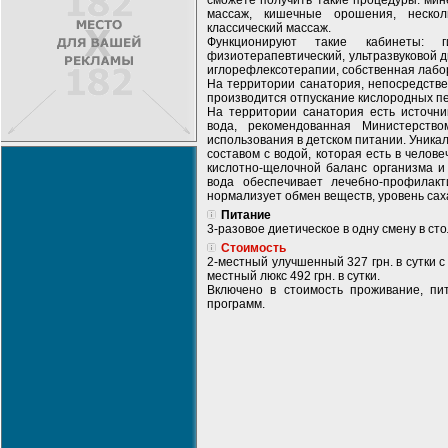
сможете получить такие процедуры: мин
массаж, кишечные орошения, несколь
классический массаж.
Функционируют такие кабинеты: гине
физиотерапевтический, ультразвуковой д
иглорефлексотерапии, собственная лабо
На территории санатория, непосредстве
производится отпускание кислородных п
На территории санатория есть источни
вода, рекомендованная Министерств
использования в детском питании. Уникал
составом с водой, которая есть в челов
кислотно-щелочной баланс организма и 
вода обеспечивает лечебно-профилакт
нормализует обмен веществ, уровень сах
Питание
3-разовое диетическое в одну смену в ст
Стоимость
2-местный улучшенный 327 грн. в сутки с 
местный люкс 492 грн. в сутки.
Включено в стоимость проживание, пи
программ.