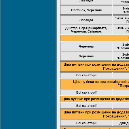
Лаванда
"Ста
1-кі
Світанок, Черемош
"Ст
1-кім. 2
Лаванда
П
Дністер, Пер.Прикарпаття,
1-кім. 2
Черемош, Світанок
П
1-кі
Черемош
"Блочн
1-кі
Черемош
"Блочн
Ціна путівки при розміщенні на додат
Покращений", 
Всі санаторії
Ціна путівки на при розміщенні 
"Покр
Всі санаторії
Ціна путівки при розміщенні на додат
Всі санаторії
Ціна путівки при розміщенні на додат
Покращений", 
Всі санаторії
Для д