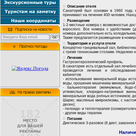
Описание отеля
Санаторий был основан в 1960 году, 
принимает на лечение 400 человек. Нахо
Размещение
1-2-местные номера с возможностью дос
взрослого. Все номера с удобствами (д
номера дополнительно есть холодильник,
Также предлагается размещение в номера
Территория и услуги отеля
Концертно-танцевальный зал, библиотека
с тремя теннисными столами. Недалеко н
Лечение
Гастроэнтерологический профиль.
В санатории есть отдельный зал лечебно
проводится лечение и обследование
кабинетов:
- использование минеральной воды ист
воды, орошение кишечника минеральной 
- бальнеотерапия (жемчужные, йодо-
углекислые, хлоридно-натриевые ван
минеральная вода ропных источников; д
Шарко; масляные микроклизмы, с настоя
десен);
- пелоидо- и теплотерапия (озокеритоле
- другие виды терапии.
Питание
Диетическое 3-разовое (8 диет, заказное 
Наличи