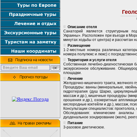
Геол
Описание отеля
Санаторий является структурным по
Украины». Расположен при въезде в Морш
минутах ходьбы от центра) и рассчитан н
Размещение
1-2-местные номера различных категори
номера полулюкс и люкс) с посредственн
Территория и услуги отеля
Собственная лечебно-диагностическая б
экскурсионное обслуживание. Общекурор
площадки.
Лечение
Желудочно-кишечного тракта, желчного п
Процедуры: ванны (минеральные, хвойны
гидротерапия (душ Шарко, циркулярный
массаж и др.), кишечные процедуры (ми
орошения и др.), озокеритные аппликаци
кислородные коктейли и др.), массаж, пс
Консультации специалистов: проктолога, 
Обследования: клинические анализы 
дуоденальное зондирование (желч), рект
Питание
3-разовое диетическое.