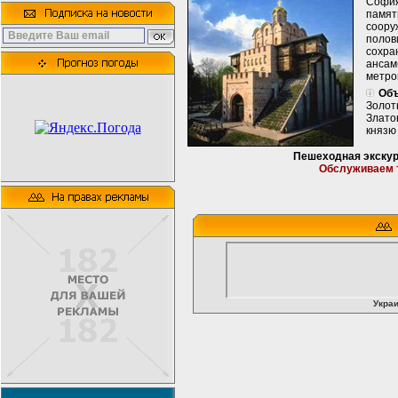
София
памя
соору
полов
сохр
ансам
метро
Объ
Золо
Злато
князю
Пешеходная экскурс
Обслуживаем 
Украи