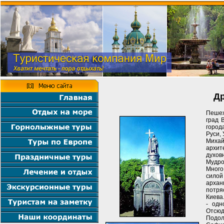
Др
Пешех
град 
город
Руси, 
Миха
архит
духов
Мудро
Много
силой
арха
потря
Киева
- одн
Отсюд
Подол