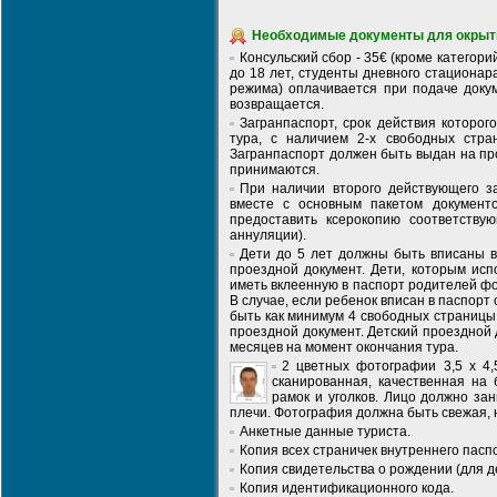
Необходимые документы для окрыти
Консульский сбор - 35€ (кроме категор
до 18 лет, студенты дневного стационар
режима) оплачивается при подаче докум
возвращается.
Загранпаспорт, срок действия которо
тура, с наличием 2-х свободных стр
Загранпаспорт должен быть выдан на пр
принимаются.
При наличии второго действующего за
вместе с основным пакетом документ
предоставить ксерокопию соответству
аннуляции).
Дети до 5 лет должны быть вписаны в
проездной документ. Дети, которым исп
иметь вклеенную в паспорт родителей ф
В случае, если ребенок вписан в паспорт
быть как минимум 4 свободных страницы
проездной документ. Детский проездной
месяцев на момент окончания тура.
2 цветных фотографии 3,5 х 4,
сканированная, качественная на
рамок и уголков. Лицо должно за
плечи. Фотография должна быть свежая, 
Анкетные данные туриста.
Копия всех страничек внутреннего паспо
Копия свидетельства о рождении (для де
Копия идентификационного кода.