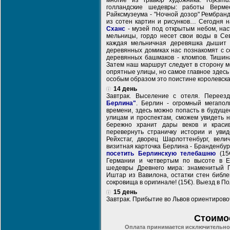
многие из гравюр художника. Rijksm
голландские шедевры: работы Верме
Райксмузеума - "Ночной дозор" Рембран
из сотен картин и рисунков… Сегодня на
Сханс
- музей под открытым небом, нас
мельницы, гордо несет свои воды в Сев
каждая мельничная деревяшка дышит 
деревянных домиках нас познакомят с с
деревянных башмаков - кломпов. Тишина
Затем наш маршрут следует в сторону м
опрятные улицы, но самое главное здесь
особым образом это поистине королевска
14 день
Завтрак. Выселение с отеля. Переез
Берлина"
. Берлин - огромный мегапо
времени, здесь можно попасть в будуще
улицам и проспектам, сможем увидеть н
бережно хранит дары веков и краси
перевернуть страничку истории и увид
Рейхстаг, дворец Шарлоттенбург, вел
визитная карточка Берлина - Бранденбур
посетить Берлинскую телебашню
(15€
Германии и четвертым по высоте в Е
шедевры Древнего мира: знаменитый П
Иштар из Вавилона, остатки стен библе
сокровища в оригинале! (15€). Выезд в По
15 день
Завтрак. Прибытие во Львов ориентирово
Стоимо
Оплата принимается исключительно 