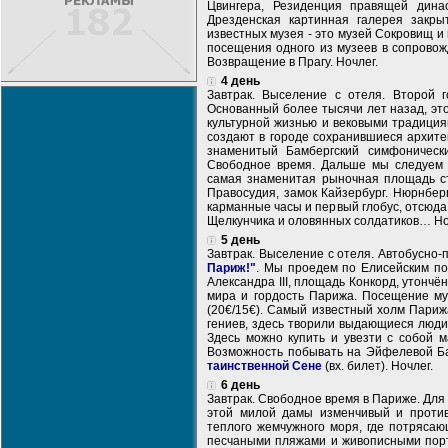
Цвингера, Резиденция правящей дина
Дрезденская картинная галерея закры
известных музея - это музей Сокровищ и
посещения одного из музеев в сопровожд
Возвращение в Прагу. Ночлег.
4 день
Завтрак. Выселение с отеля. Второй 
Основанный более тысячи лет назад, это
культурной жизнью и вековыми традиция
создают в городе сохранившиеся архите
знаменитый Бамбергский симфоническ
Свободное время. Дальше мы следуем
самая знаменитая рыночная площадь с
Правосудия, замок Кайзербург. Нюрнбер
карманные часы и первый глобус, отсюда
Щелкунчика и оловянных солдатиков… Но
5 день
Завтрак. Выселение с отеля. Автобусно
Париж!"
. Мы проедем по Елисейским по
Александра III, площадь Конкорд, утон
мира и гордость Парижа. Посещение му
(20€/15€). Самый известный холм Париж
гениев, здесь творили выдающиеся люд
Здесь можно купить и увезти с собой 
Возможность побывать на Эйфелевой Баш
таинственной Сене
(вх. билет). Ночлег.
6 день
Завтрак. Свободное время в Париже. Дл
этой милой дамы изменчивый и против
теплого жемчужного моря, где потряса
песчаными пляжами и живописными по