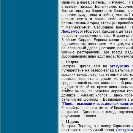
мальчик, а еще Брейгель… и Рубенс… На
столицей трижды: Бельгийского короле
Возник город на берегу реки Зенне, че
пережив чуму, голод и войны, местный 
разные цвета и зажил себе спокойн
промышленный город, столица Европейск
" Manneken-Pis". Cвободное время.
Люксембург
(40€/30€). Каждый с детства
невероятных приключений… В мире много
Зелёном Сердце Европы среди гор, о
одноименным названием. Мы увидим к
ренессансный Дворец юстиции, барочны
уютные ресторанчики, где всегда ра
смородинового вина ждут нас в Люксембу
10 день
Завтрак. Приглашаем на
экскурсию 
путешествие на северо-запад Бельгии,
средних веков, летопись темных эпох, 
насквозь пропитаны духом истории 
средневековой сказке, наполненной ром
и дружелюбный он приветливо открыва
стайки рыбок, по берегам деревья кл
домиков… никаких хлопот… Здесь пров
бельгийский шоколад… Возвращение в Б
"Пиво… высокий и всесильный напито
бельгийцы знают в этом толк! Кисловаты
на травах… Брюссель - это мода, кружев
и гурманов… Ночлег.
11 день
Завтрак. Переезд в столицу Королевств
притягивать необычный город.
Экскурси