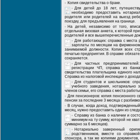
Копия свидетельства о браке.
Для детей до 18 лет, путешеств
необходимо предоставить нотариа
родителя или родителей на выезд ребе
поездку, для предъявления на границе.
На детей, независимо от того, впис
отдельная визовая анкета, к которой п
родителей и все вышеперечисленные до
Для работающих: справка с места 
зарплаты по месяцам на фирменном 
занимаемой должности. Копия всех стр
печатью предприятия. В справке обязате
сохраняется.
Для частных предпринимателей:
регистрации ЧП, справка из банк
свидетельства плательщика единого нал
Справка из налоговой инспекции о доход
Для студентов и школьников: спр
учебного заведения, нотариально 
членов семьи, его справка с места работы
Для пенсионеров: копия пенсионного с
пенсии за последние 3 месяца с разбивк
В случае, когда доход, подтвержденны
месяц, нужно предоставить один из след
Справку из банка о наличии и сост
минимум на ту сумму, которой не хвата
суммарно за 6 месяцев).
Нотариально заверенный ориг
родственников, вместе со справко
спонсора, а так же копиями документов