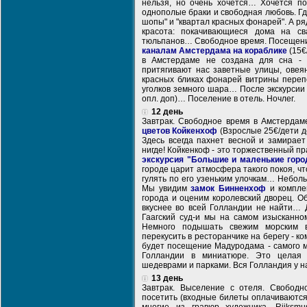
нельзя, но очень хочется… Хочется по
однополые браки и свободная любовь. Гд
шопы" и "квартал красных фонарей". А р
красота: покачивающиеся дома на св
тюльпанов… Свободное время. Посещени
каналам Амстердама на кораблике
(15€
в Амстердаме не создана для сна - 
притягивают нас заветные улицы, овеян
красных бликах фонарей витрины переп
уголков земного шара… После экскурсии 
опл. доп)… Поселение в отель. Ночлег.
12 день
Завтрак. Свободное время в Амстерда
цветов Койкенхоф
(Взрослые 25€/дети д
Здесь всегда пахнет весной и замирает
нигде! Койкенкоф - это торжественный п
экскурсия "Большие и маленькие горо
городе царит атмосфера такого покоя, чт
гулять по его узеньким улочкам… Небол
Мы увидим
замок Бинненхоф
и комплек
города и оценим королевский дворец. О
вкуснее во всей Голландии не найти… 
Гаагский суд-и мы на самом изысканн
Немного подышать свежим морским во
перекусить в ресторанчике на берегу - 
будет посещение Мадуродама - самого ма
Голландии в миниатюре. Это целая 
шедеврами и парками. Вся Голландия у н
13 день
Завтрак. Выселение с отеля. Свободн
посетить (входные билеты оплачиваются