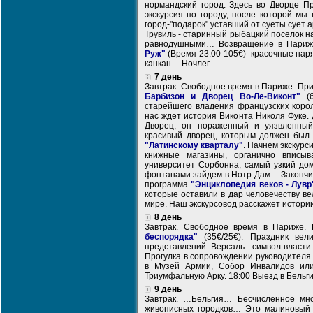
нормандский город. Здесь во Дворце П
экскурсия по городу, после которой мы
город-"подарок" уставший от суеты сует 
Трувиль - старинный рыбацкий поселок 
равнодушными… Возвращение в Париж
Руж"
(Время 23:00-105€)- красочные нар
канкан… Ночлег.
7 день
Завтрак. Свободное время в Париже. П
Барбизон и Дворец Во-Ле-Виконт"
(6
старейшего владения французских коро
нас ждет история Виконта Николя Фуке. 
Дворец, он пораженный и уязвленный
красивый дворец, которым должен был
"Латинскому кварталу"
. Начнем экскурс
книжные магазины, органично вписыв
университет Сорбонна, самый узкий до
фонтанами зайдем в Нотр-Дам… Закончим
программа
"Энциклопедия веков - Лувр
которые оставили в дар человечеству ве
мире. Наш экскурсовод расскажет истории
8 день
Завтрак. Свободное время в Париже
беспорядка"
(35€/25€). Праздник вел
представлений. Версаль - символ власт
Прогулка в сопровождении руководителя
в Музей Армии, Собор Инвалидов или
Триумфальную Арку. 18:00 Выезд в Бельги
9 день
Завтрак. …Бельгия… Бесчисленное мн
живописных городков… Это малиновый 