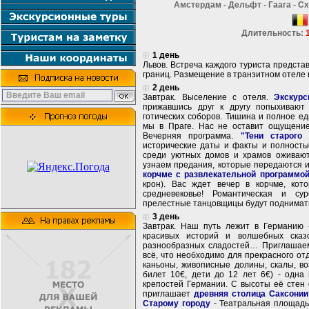
Амстердам - Дельфт - Гаага - С
Длительность:
1 день
Львов. Встреча каждого туриста предста
границ. Размещение в транзитном отеле 
2 день
Завтрак. Выселение с отеля.
Экскурс
прижавшись друг к другу попыхивают
готических соборов. Тишина и полное еди
мы в Праге. Нас не оставит ощущени
Вечерняя программа.
"Тени старого 
исторические даты и факты и полностью
среди уютных домов и храмов оживают
узнаем предания, которые передаются 
корчме с развлекательной программо
крон). Вас ждет вечер в корчме, ко
средневековье! Романтическая и с
прелестные танцовщицы будут поднимат
3 день
Завтрак. Наш путь лежит в Германию 
красивых историй и волшебных сказо
разнообразных сладостей… Приглаша
всё, что необходимо для прекрасного отд
каньоны, живописные долины, скалы, в
билет 10€, дети до 12 лет 6€) - одна
крепостей Германии. С высоты её стен
приглашает
древняя столица Саксонии
Старому городу
- Театральная площадь