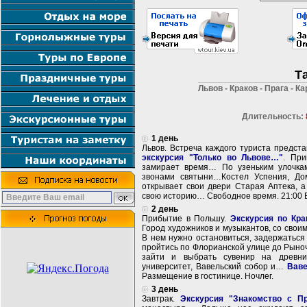
Т
Львов - Краков - Прага - 
Длительность:
1 день
Львов. Встреча каждого туриста предст
экскурсия "Только во Львове…"
. При
замирает время… По узеньким улочкам
звонами святыни…Костел Успения, До
открывает свои двери Старая Аптека, 
свою историю… Свободное время. 21:00 В
2 день
Прибытие в Польшу.
Экскурсия по Кра
Город художников и музыкантов, cо свои
В нем нужно остановиться, задержаться
пройтись по Флорианской улице до Рыно
зайти и выбрать сувенир на древних
университет, Вавельский собор и…
Ваве
Размещение в гостинице. Ночлег.
3 день
Завтрак.
Экскурсия "Знакомство с Пр