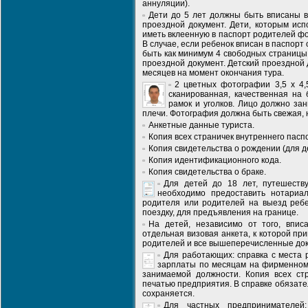
аннуляции).
Дети до 5 лет должны быть вписаны в
проездной документ. Дети, которым исп
иметь вклеенную в паспорт родителей ф
В случае, если ребенок вписан в паспорт
быть как минимум 4 свободных страницы
проездной документ. Детский проездной
месяцев на момент окончания тура.
2 цветных фотографии 3,5 х 4,
сканированная, качественная на
рамок и уголков. Лицо должно за
плечи. Фотография должна быть свежая, 
Анкетные данные туриста.
Копия всех страничек внутреннего паспо
Копия свидетельства о рождении (для де
Копия идентификационного кода.
Копия свидетельства о браке.
Для детей до 18 лет, путешеств
необходимо предоставить нотариа
родителя или родителей на выезд ребе
поездку, для предъявления на границе.
На детей, независимо от того, впис
отдельная визовая анкета, к которой п
родителей и все вышеперечисленные до
Для работающих: справка с места 
зарплаты по месяцам на фирменном 
занимаемой должности. Копия всех стр
печатью предприятия. В справке обязате
сохраняется.
Для частных предпринимателей: