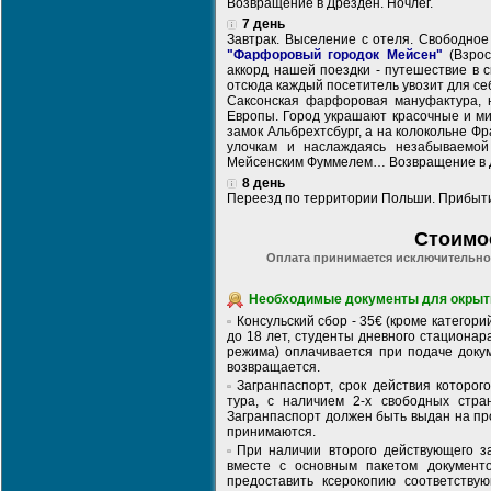
Возвращение в Дрезден. Ночлег.
7 день
Завтрак. Выселение с отеля. Свободное
"Фарфоровый городок Мейсен"
(Взрос
аккорд нашей поездки - путешествие в 
отсюда каждый посетитель увозит для се
Саксонская фарфоровая мануфактура, н
Европы. Город украшают красочные и м
замок Альбрехтсбург, а на колокольне 
улочкам и наслаждаясь незабываемой
Мейсенским Фуммелем… Возвращение в Д
8 день
Переезд по территории Польши. Прибыти
Стоимо
Оплата принимается исключительно 
Необходимые документы для окрыти
Консульский сбор - 35€ (кроме категор
до 18 лет, студенты дневного стационар
режима) оплачивается при подаче докум
возвращается.
Загранпаспорт, срок действия которо
тура, с наличием 2-х свободных стр
Загранпаспорт должен быть выдан на пр
принимаются.
При наличии второго действующего за
вместе с основным пакетом документ
предоставить ксерокопию соответству