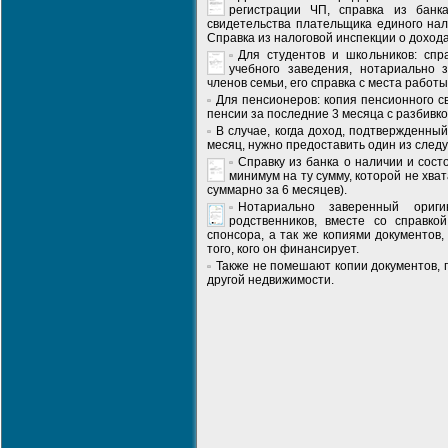
регистрации ЧП, справка из банк
свидетельства плательщика единого нал
Справка из налоговой инспекции о доход
Для студентов и школьников: спр
учебного заведения, нотариально 
членов семьи, его справка с места работы
Для пенсионеров: копия пенсионного с
пенсии за последние 3 месяца с разбивк
В случае, когда доход, подтвержденны
месяц, нужно предоставить один из след
Справку из банка о наличии и сост
минимум на ту сумму, которой не хвата
суммарно за 6 месяцев).
Нотариально заверенный ориг
родственников, вместе со справко
спонсора, а так же копиями документов
того, кого он финансирует.
Также не помешают копии документов,
другой недвижимости.