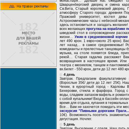
монастыря… Дальше нас ожидают сок
Шварценбергский дворец и смена кар
Св.Вита, Старый королевский дворец. 
атмосферу Старого города: древняя По
Пражский университет, костел дев
Астрономические часы с небесной механ
здесь остановиться и загадать желание!
всех желающих
прогулка на кораблике п
шведский стол в сопровождении расска
жизни…
Ужин в средневековой корчме
лет 490 крон. 1 евро=около 25 крон). Ва
лет назад… в самое средневековье! Р
комедианты и прелестные танцовщицы б
музыка, на столе появятся блюда, приг
рекой… Старая гадалка расскажет Вам
возвращения в настоящее время. Или П
театра с мюзиклом, танцем и пантомимо
вх.билет - 550 крон, дети до 12 лет 480 к
4 день
Завтрак. Предлагаем факультативную
(Взрослые 35€/ дети до 12 лет 25€). На
Чехии, в курортный город - Карловы 
Бехеровки, стекла и фарфора. Город 
воды, сладким запахом вафель и романт
с собой купальники! Вход в бассейн опла
время для отдыха, купания в термальных
Все… Вам не захочется покидать эти ме
экскурсия "Пивными дорогами Праги
10€). Возможность посетить знамениты
дегустация. Ночлег.
5 день
Завтрак. Выселение с отеля. Наш путь 