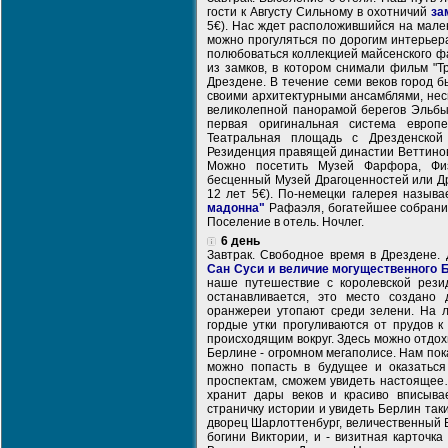
гости к Августу Сильному в охотничий
за
5€). Нас ждет расположившийся на мален
можно прогуляться по дорогим интерьер
полюбоваться коллекцией майсенского ф
из замков, в котором снимали фильм "Т
Дрездене. В течение семи веков город б
своими архитектурными ансамблями, нес
великолепной панорамой берегов Эльбы
первая оригинальная система европ
Театральная площадь с Дрезденской
Резиденция правящей династии Веттинов
Можно посетить Музей Фарфора, Физ
бесценный Музей Драгоценностей или Др
12 лет 5€). По-немецки галерея назыв
мадонна"
Рафаэля, богатейшее собрани
Поселение в отель. Ночлег.
6 день
Завтрак. Свободное время в Дрездене.
Сан Суси и величие могущественного 
наше путешествие с королевской резид
останавливается, это место создано
оранжереи утопают среди зелени. На л
гордые утки прогуливаются от прудов 
происходящим вокруг. Здесь можно отдо
Берлине - огромном мегаполисе. Нам по
можно попасть в будущее и оказатьс
проспектам, сможем увидеть настояще
хранит дары веков и красиво вписыва
страничку истории и увидеть Берлин так
дворец Шарлоттенбург, величественный 
богини Виктории, и - визитная карточк